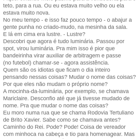
teto, para a rua. Ou eu
estava muito velho ou ela
estava muito nova.
No meu tempo - e isso faz pouco tempo - o abajur a
gente punha no
criado-mudo, na mesinha da sala.
E lá em cima era lustre. - Lustre?
Descobri que agora é tudo luminária. Passou por
spot, virou luminária. Pra
mim isso é pior que
bandeirinha virar auxiliar de arbitragem e passe
(no
futebol) chamar-se - agora assistência.
Quem são os idiotas que ficam o dia inteiro
pensando nessas coisas? Mudar o
nome das coisas?
Por que eles não mudam o próprio nome?
A mocinha-da-luminária, por exemplo, se chamava
Mariclaire. Desconfio até
que já tivesse mudado de
nome. Pra que mudar o nome das coisas?
Eu moro numa rua que se chama Rodovia Tertuliano
de Brito Xavier. Sabe como s
e chamava antes?
Caminho do Rei. Pode? Pode! Coisa de vereador
com minhoca
na cabeça e tio para homenagear. Mas