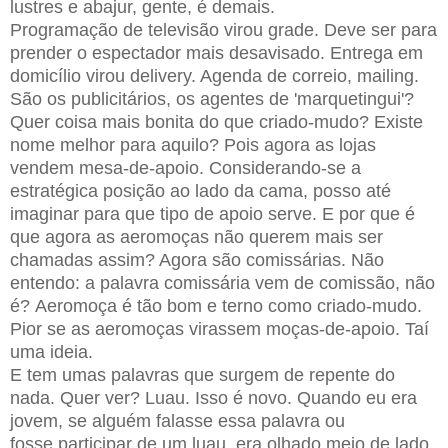
lustres e abajur, gente, é demais.
Programação de televisão virou grade. Deve ser para
prender o espectador
mais desavisado. Entrega em
domicílio virou delivery. Agenda de correio,
mailing.
São os publicitários, os agentes de 'marquetingui'?
Quer coisa mais bonita do que criado-mudo? Existe
nome melhor para aquilo?
Pois agora as lojas
vendem mesa-de-apoio. Considerando-se a
estratégica
posição ao lado da cama, posso até
imaginar para que tipo de apoio serve. E
por que é
que agora as aeromoças não querem mais ser
chamadas assim? Agora
são comissárias. Não
entendo: a palavra comissária vem de comissão, não
é?
Aeromoça é tão bom e terno como criado-mudo.
Pior se as aeromoças virassem
moças-de-apoio. Taí
uma ideia.
E tem umas palavras que surgem de repente do
nada. Quer ver? Luau. Isso é
novo. Quando eu era
jovem, se alguém falasse essa palavra ou
fosse
participar de um luau, era olhado meio de lado.