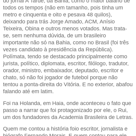
do jornal A Tarde, da Bahia, como o maior baiano de
todos os tempos (não em tamanho, pois tinha um
metro e cinquenta e oito e pesava 48 quilos),
deixando para trás Jorge Amado, ACM, Anísio
Teixeira, Obina e outros menos votados. Mas trata-
se, sem nenhuma dúvida, de um brasileiro
importante não só na Bahia, como no Brasil (foi três
vezes candidato à presidência da República).
Polímata, tendo se destacado principalmente como
jurista, político, diplomata, escritor, filólogo, tradutor,
orador, ministro, embaixador, deputado, escritor e
chato, só não foi jogador de futebol porque não
tentou a ponta-direita do Vitória. E no exterior, abafou
falando até em latim.
Foi na Holanda, em Haia, onde aconteceu o fato que
passo a narrar que foi protagonizado por ele, o Rui,
um dos fundadores da Academia Brasileira de Letras.
Quem me contou a história foio escritor, jornalista e
biógrafo Fernando Morais. E quem contou para ele